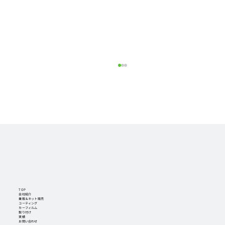
【2026/07/31】【新商品】BrightRay リ
アウィンカー用LED S25を販売開始！
2026/07/31(金)からネットショップで
BrightRayのリアウィンカー用LED S25を販売
開始しました！ ●楽天市場店で購入の方はこち
ら https://item.rakuten.co.jp/auc-hy-
company/c/0000000178/?s=4#risFil ●ヤフー
ショッピング店で購入の方はこちら
https://store.shopping.yahoo.co.jp/hy
TOP
会社紹介
業販＆ネット販売
コーティング
カーフィルム
取り付け
実績
お問い合わせ