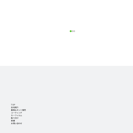
ドライブレコーダー セルスター CS-
TOP
E200 取付 ベンツ
会社紹介
業販＆ネット販売
コーティング
カーフィルム
取り付け
実績
お問い合わせ